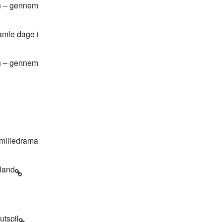
vn – gennem
amle dage i
vn – gennem
amiliedrama
 land
utspil