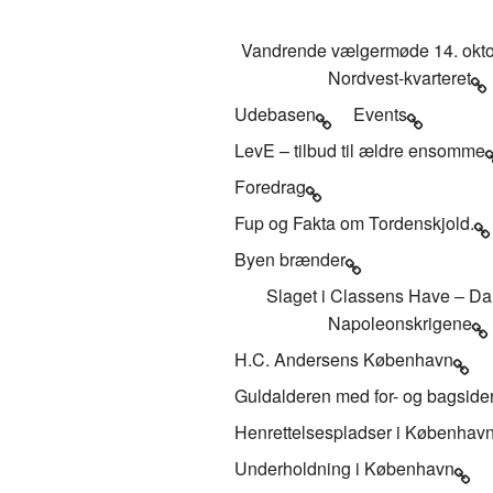
Vandrende vælgermøde 14. okto
Nordvest-kvarteret
Udebasen
Events
LevE – tilbud til ældre ensomme
Foredrag
Fup og Fakta om Tordenskjold.
Byen brænder
Slaget i Classens Have – Da
Napoleonskrigene
H.C. Andersens København
Guldalderen med for- og bagside
Henrettelsespladser i Københav
Underholdning i København