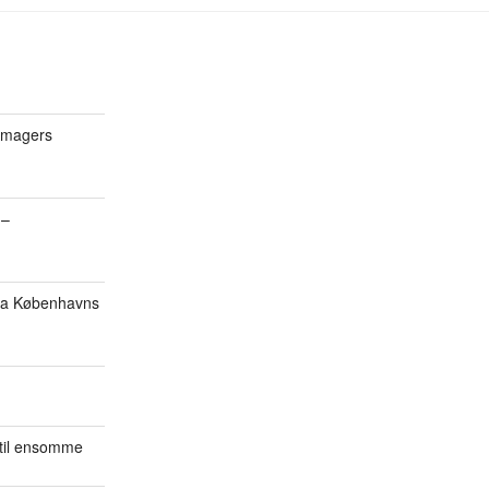
 Amagers
 –
fra Københavns
 til ensomme