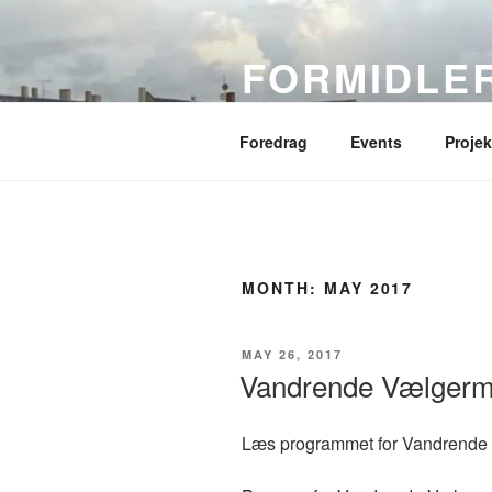
Skip
to
FORMIDLE
content
Viden om København
Foredrag
Events
Projek
MONTH:
MAY 2017
POSTED
MAY 26, 2017
ON
Vandrende Vælgerm
Læs programmet for Vandrende