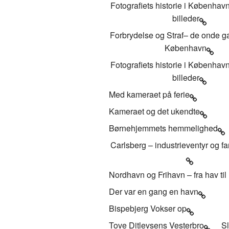
Fotografiets historie i Københa
billeder
Forbrydelse og Straf– de onde g
København
Fotografiets historie i Københa
billeder
Med kameraet på ferie
Kameraet og det ukendte
Børnehjemmets hemmelighed
Carlsberg – industrieventyr og f
Nordhavn og Frihavn – fra hav til
Der var en gang en havn
Bispebjerg Vokser op
Tove Ditlevsens Vesterbro
Sl