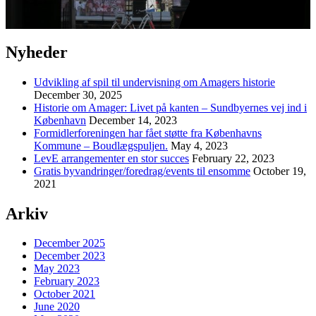
Nyheder
Udvikling af spil til undervisning om Amagers historie
December 30, 2025
Historie om Amager: Livet på kanten – Sundbyernes vej ind i
København
December 14, 2023
Formidlerforeningen har fået støtte fra Københavns
Kommune – Boudlægspuljen.
May 4, 2023
LevE arrangementer en stor succes
February 22, 2023
Gratis byvandringer/foredrag/events til ensomme
October 19,
2021
Arkiv
December 2025
December 2023
May 2023
February 2023
October 2021
June 2020