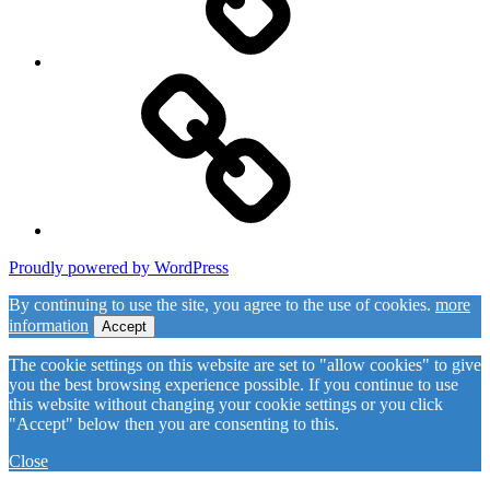
Guldalderens
kulturelite
Proudly powered by WordPress
By continuing to use the site, you agree to the use of cookies.
more
information
Accept
The cookie settings on this website are set to "allow cookies" to give
you the best browsing experience possible. If you continue to use
this website without changing your cookie settings or you click
"Accept" below then you are consenting to this.
Close