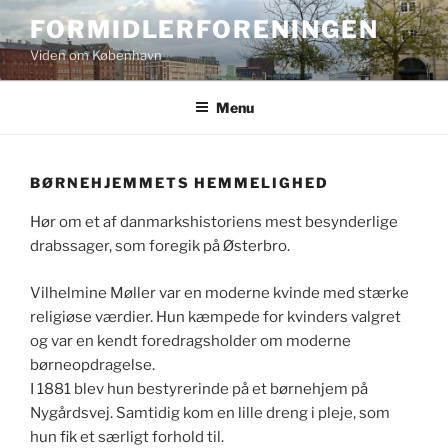
Skip
FORMIDLERFORENINGEN
to
Viden om København
content
Menu
BØRNEHJEMMETS HEMMELIGHED
Hør om et af danmarkshistoriens mest besynderlige
drabssager, som foregik på Østerbro.
Vilhelmine Møller var en moderne kvinde med stærke
religiøse værdier. Hun kæmpede for kvinders valgret
og var en kendt foredragsholder om moderne
børneopdragelse.
I 1881 blev hun bestyrerinde på et børnehjem på
Nygårdsvej. Samtidig kom en lille dreng i pleje, som
hun fik et særligt forhold til.