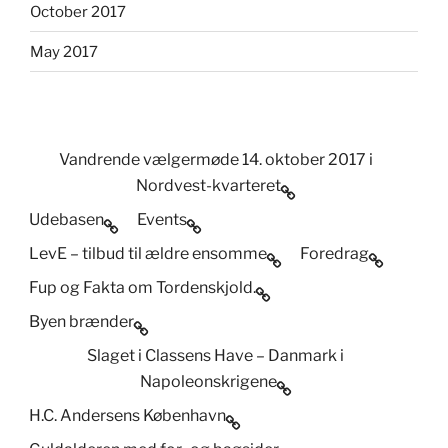
October 2017
May 2017
Vandrende vælgermøde 14. oktober 2017 i
Nordvest-kvarteret
Udebasen
Events
LevE – tilbud til ældre ensomme
Foredrag
Fup og Fakta om Tordenskjold.
Byen brænder
Slaget i Classens Have – Danmark i
Napoleonskrigene
H.C. Andersens København