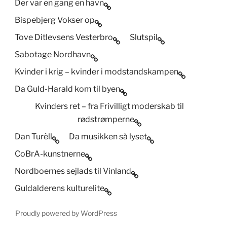
Der var en gang en havn
Bispebjerg Vokser op
Tove Ditlevsens Vesterbro
Slutspil
Sabotage Nordhavn
Kvinder i krig – kvinder i modstandskampen
Da Guld-Harald kom til byen
Kvinders ret – fra Frivilligt moderskab til
rødstrømperne
Dan Turèll
Da musikken så lyset
CoBrA-kunstnerne
Nordboernes sejlads til Vinland
Guldalderens kulturelite
Proudly powered by WordPress