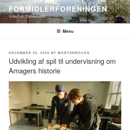
Skip
FORMIDLERFORENINGEN
to
Viden om København
content
Menu
POSTED
DECEMBER 30, 2025
BY
MORTENROCKS
ON
Udvikling af spil til undervisning om
Amagers historie