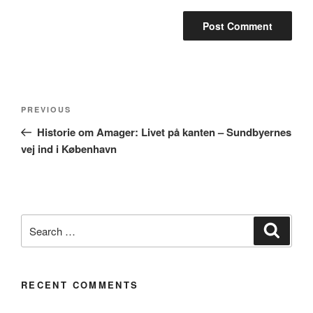
Post
Previous
PREVIOUS
navigation
Post
Historie om Amager: Livet på kanten – Sundbyernes
vej ind i København
Search
Search
for:
RECENT COMMENTS